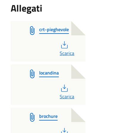
Allegati
crt-pieghevole
PDF
Scarica
locandina
PDF
Scarica
brochure