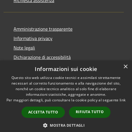
Richiesta assistenza
Amministrazione trasparente
Informativa privacy
Note legali
Dichiarazione di accessibilità
×
Dichiarazione di accessibilità App Municipium
Informazioni sui cookie
Questo sito web utilizza cookie tecnici e assimilati strettamente
necessari al corretto funzionamento e alla navigazione del sito,
nonché un cookie tecnico analitico al solo fine di elaborare
informazioni statistiche, aggregate e anonime.
RSS
Copyright © 2026 • Comune di
Per maggiori dettagli, può consultare la cookie policy al seguente
link
Accessibilità
Falcade • Powered by
Privacy
Municipium
Accesso
•
RIFIUTA TUTTO
ACCETTA TUTTO
Cookie
redazione
Mappa del sito
MOSTRA DETTAGLI