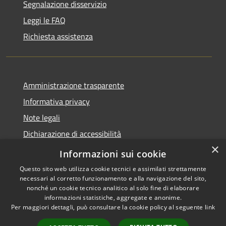
Segnalazione disservizio
Leggi le FAQ
Richiesta assistenza
Amministrazione trasparente
Informativa privacy
Note legali
Dichiarazione di accessibilità
×
Dichiarazione di accessibilità App Municipium
Informazioni sui cookie
Questo sito web utilizza cookie tecnici e assimilati strettamente
necessari al corretto funzionamento e alla navigazione del sito,
nonché un cookie tecnico analitico al solo fine di elaborare
informazioni statistiche, aggregate e anonime.
RSS
Copyright © 2026 • Comune di
Per maggiori dettagli, può consultare la cookie policy al seguente
link
Accessibilità
Falcade • Powered by
Privacy
Municipium
Accesso
•