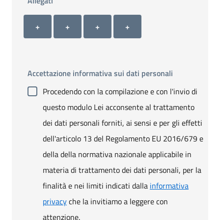
Allegati
Allegato 1
Allegato 2
Allegato 3
Allegato 4
+ Carica allegato 1
+ Carica allegato 2
+ Carica allegato 3
+ Carica allegato 4
+
+
+
+
Accettazione informativa sui dati personali
Procedendo con la compilazione e con l'invio di
questo modulo Lei acconsente al trattamento
dei dati personali forniti, ai sensi e per gli effetti
dell'articolo 13 del Regolamento EU 2016/679 e
della della normativa nazionale applicabile in
materia di trattamento dei dati personali, per la
finalità e nei limiti indicati dalla
informativa
privacy
che la invitiamo a leggere con
attenzione.