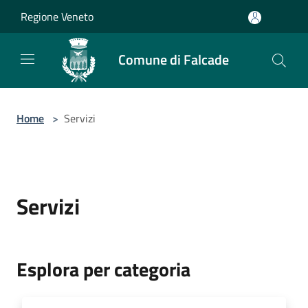
Salta al contenuto principale
Regione Veneto
Comune di Falcade
Home
>
Servizi
Servizi
Esplora per categoria