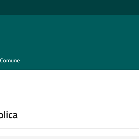
il Comune
blica