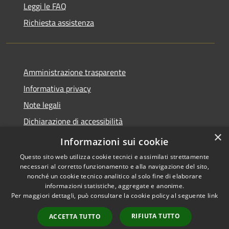
Leggi le FAQ
Richiesta assistenza
Amministrazione trasparente
Informativa privacy
Note legali
Dichiarazione di accessibilità
×
Dichiarazione di accessibilità App Municipium
Informazioni sui cookie
Questo sito web utilizza cookie tecnici e assimilati strettamente
necessari al corretto funzionamento e alla navigazione del sito,
nonché un cookie tecnico analitico al solo fine di elaborare
informazioni statistiche, aggregate e anonime.
RSS
Copyright © 2026 • Comune di
Per maggiori dettagli, può consultare la cookie policy al seguente
link
Accessibilità
Falcade • Powered by
Privacy
Municipium
Accesso
•
RIFIUTA TUTTO
ACCETTA TUTTO
Cookie
redazione