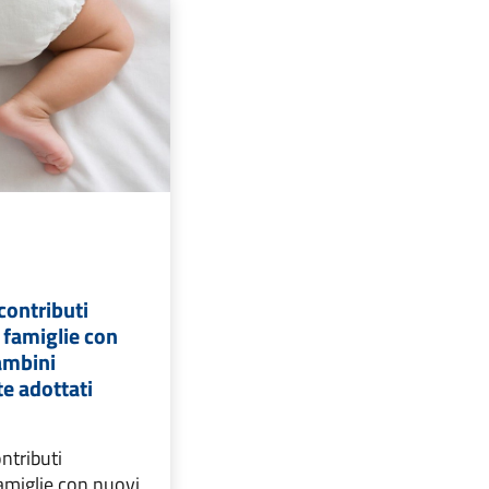
contributi
 famiglie con
ambini
e adottati
ntributi
amiglie con nuovi