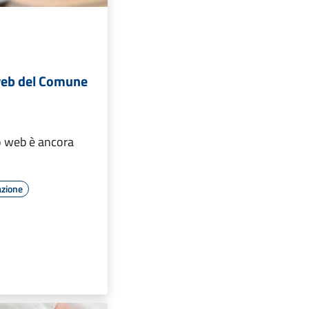
 web del Comune
o web è ancora
azione