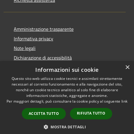
Amministrazione trasparente
Informativa privacy
Note legali
Dichiarazione di accessibilità
×
Dichiarazione di accessibilità App Municipium
Informazioni sui cookie
Questo sito web utilizza cookie tecnici e assimilati strettamente
necessari al corretto funzionamento e alla navigazione del sito,
nonché un cookie tecnico analitico al solo fine di elaborare
informazioni statistiche, aggregate e anonime.
RSS
Copyright © 2026 • Comune di
Per maggiori dettagli, può consultare la cookie policy al seguente
link
Accessibilità
Falcade • Powered by
Privacy
Municipium
Accesso
•
RIFIUTA TUTTO
ACCETTA TUTTO
Cookie
redazione
Mappa del sito
MOSTRA DETTAGLI