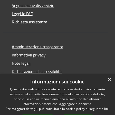
Segnalazione disservizio
Leggi le FAQ
Richiesta assistenza
Amministrazione trasparente
Informativa privacy
Note legali
Dichiarazione di accessibilità
×
Dichiarazione di accessibilità App Municipium
Informazioni sui cookie
Questo sito web utilizza cookie tecnici e assimilati strettamente
necessari al corretto funzionamento e alla navigazione del sito,
nonché un cookie tecnico analitico al solo fine di elaborare
informazioni statistiche, aggregate e anonime.
RSS
Copyright © 2026 • Comune di
Per maggiori dettagli, può consultare la cookie policy al seguente
link
Accessibilità
Falcade • Powered by