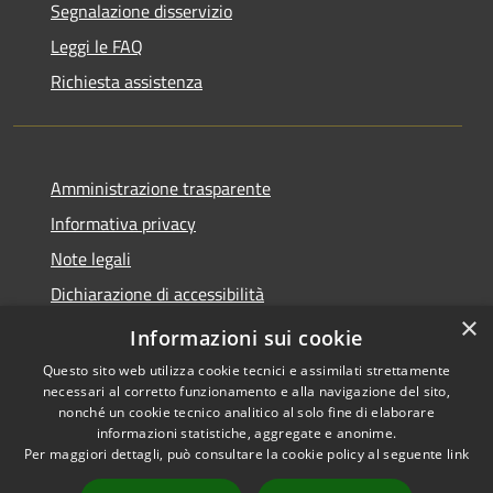
Segnalazione disservizio
Leggi le FAQ
Richiesta assistenza
Amministrazione trasparente
Informativa privacy
Note legali
Dichiarazione di accessibilità
×
Dichiarazione di accessibilità App Municipium
Informazioni sui cookie
Questo sito web utilizza cookie tecnici e assimilati strettamente
necessari al corretto funzionamento e alla navigazione del sito,
nonché un cookie tecnico analitico al solo fine di elaborare
informazioni statistiche, aggregate e anonime.
RSS
Copyright © 2026 • Comune di
Per maggiori dettagli, può consultare la cookie policy al seguente
link
Accessibilità
Falcade • Powered by
Privacy
Municipium
Accesso