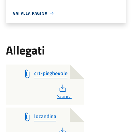
VAI ALLA PAGINA
Allegati
crt-pieghevole
PDF
Scarica
locandina