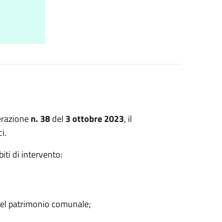
berazione
n. 38
del
3 ottobre 2023
, il
i.
iti di intervento:
del patrimonio comunale;