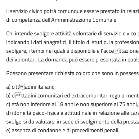
Il servizio civico potrà comunque essere prestato in relazi
di competenza dell’Amministrazione Comunale.
Chi intende svolgere attività volontarie di servizio ci
indicando i dati anagrafici, il titolo di studio, la professio
svolgere, i tempi nei quali è disponibile e l’accettazion
dei volontari. La domanda può essere presentata in quals
Possono presentare richiesta coloro che sono in possesso
a) cittadini italiani;
b) cittadini comunitari ed extracomunitari regolarmente 
c) età non inferiore ai 18 anni e non superiore ai 75 anni;
d) idoneità psico-fisica e attitudinale in relazione alle cara
svolgersi da valutarsi in sede di svolgimento della presta
e) assenza di condanne e di procedimenti penali.