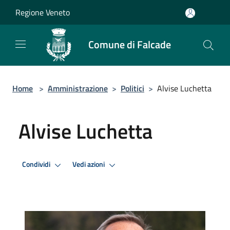
Salta al contenuto principale
Regione Veneto
Comune di Falcade
Home
>
Amministrazione
>
Politici
>
Alvise Luchetta
Alvise Luchetta
Condividi
Vedi azioni