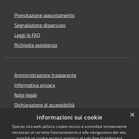
Prenotazione appuntamento
Segnalazione disservizio
Leggi le FAQ
Richiesta assistenza
Amministrazione trasparente
Informativa privacy
Note legali
Dichiarazione di accessibilità
×
Dichiarazione di accessibilità App Municipium
Informazioni sui cookie
Questo sito web utilizza cookie tecnici e assimilati strettamente
necessari al corretto funzionamento e alla navigazione del sito,
nonché un cookie tecnico analitico al solo fine di elaborare