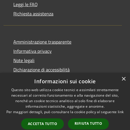
Leggi le FAQ
Richiesta assistenza
Amministrazione trasparente
Informativa privacy
Note legali
Dichiarazione di accessibilità
×
Dichiarazione di accessibilità App Municipium
Informazioni sui cookie
Questo sito web utilizza cookie tecnici e assimilati strettamente
necessari al corretto funzionamento e alla navigazione del sito,
nonché un cookie tecnico analitico al solo fine di elaborare
informazioni statistiche, aggregate e anonime.
RSS
Copyright © 2026 • Comune di
Per maggiori dettagli, può consultare la cookie policy al seguente
link
Accessibilità
Falcade • Powered by
Privacy
Municipium
Accesso
•
RIFIUTA TUTTO
ACCETTA TUTTO
Cookie
redazione