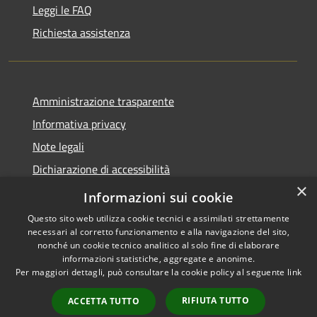
Leggi le FAQ
Richiesta assistenza
Amministrazione trasparente
Informativa privacy
Note legali
Dichiarazione di accessibilità
×
Dichiarazione di accessibilità App Municipium
Informazioni sui cookie
Questo sito web utilizza cookie tecnici e assimilati strettamente
necessari al corretto funzionamento e alla navigazione del sito,
nonché un cookie tecnico analitico al solo fine di elaborare
informazioni statistiche, aggregate e anonime.
RSS
Copyright © 2026 • Comune di
Per maggiori dettagli, può consultare la cookie policy al seguente
link
Accessibilità
Falcade • Powered by
Privacy
Municipium
Accesso
•
RIFIUTA TUTTO
ACCETTA TUTTO
Cookie
redazione