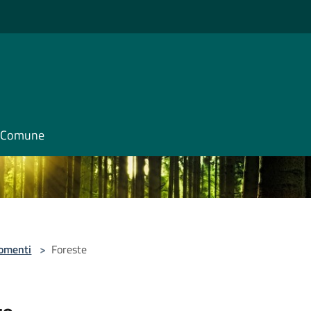
il Comune
omenti
>
Foreste