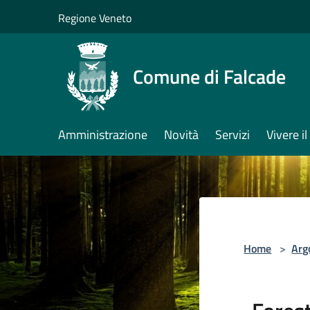
Salta al contenuto principale
Regione Veneto
Comune di Falcade
Amministrazione
Novità
Servizi
Vivere 
Home
>
Arg