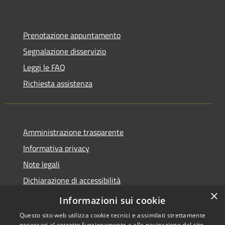
Prenotazione appuntamento
Segnalazione disservizio
Leggi le FAQ
Richiesta assistenza
Amministrazione trasparente
Informativa privacy
Note legali
Dichiarazione di accessibilità
×
Dichiarazione di accessibilità App Municipium
Informazioni sui cookie
Questo sito web utilizza cookie tecnici e assimilati strettamente
necessari al corretto funzionamento e alla navigazione del sito,