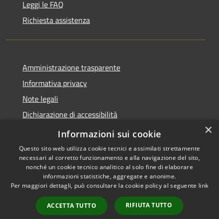
Leggi le FAQ
Richiesta assistenza
Amministrazione trasparente
Informativa privacy
Note legali
Dichiarazione di accessibilità
×
Dichiarazione di accessibilità App Municipium
Informazioni sui cookie
Questo sito web utilizza cookie tecnici e assimilati strettamente
necessari al corretto funzionamento e alla navigazione del sito,
nonché un cookie tecnico analitico al solo fine di elaborare
informazioni statistiche, aggregate e anonime.
RSS
Copyright © 2026 • Comune di
Per maggiori dettagli, può consultare la cookie policy al seguente
link
Accessibilità
Falcade • Powered by
Privacy
Municipium
Accesso
•
RIFIUTA TUTTO
ACCETTA TUTTO
Cookie
redazione