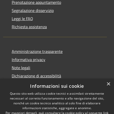
Prenotazione appuntamento
Segnalazione disservizio
Leggi le FAQ
Richiesta assistenza
Amministrazione trasparente
Informativa privacy
Note legali
Dichiarazione di accessibilità
×
Dichiarazione di accessibilità App Municipium
Informazioni sui cookie
Questo sito web utilizza cookie tecnici e assimilati strettamente
necessari al corretto funzionamento e alla navigazione del sito,
nonché un cookie tecnico analitico al solo fine di elaborare
informazioni statistiche, aggregate e anonime.
RSS
Copyright © 2026 • Comune di
Per maggiori dettagli, può consultare la cookie policy al seguente
link