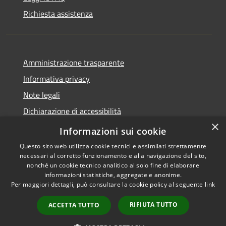
Richiesta assistenza
Amministrazione trasparente
Informativa privacy
Note legali
Dichiarazione di accessibilità
×
Dichiarazione di accessibilità App Municipium
Informazioni sui cookie
Questo sito web utilizza cookie tecnici e assimilati strettamente
necessari al corretto funzionamento e alla navigazione del sito,
nonché un cookie tecnico analitico al solo fine di elaborare
informazioni statistiche, aggregate e anonime.
RSS
Copyright © 2026 • Comune di
Per maggiori dettagli, può consultare la cookie policy al seguente
link
Accessibilità
Falcade • Powered by
Privacy
Municipium
Accesso
•
RIFIUTA TUTTO
ACCETTA TUTTO
Cookie
redazione