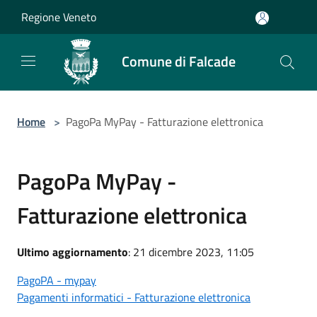
Salta al contenuto principale
Regione Veneto
Comune di Falcade
Home
>
PagoPa MyPay - Fatturazione elettronica
PagoPa MyPay -
Fatturazione elettronica
Ultimo aggiornamento
: 21 dicembre 2023, 11:05
PagoPA - mypay
Pagamenti informatici - Fatturazione elettronica