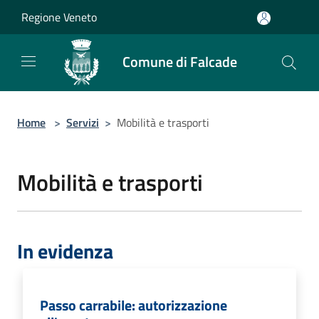
Salta al contenuto principale
Regione Veneto
Comune di Falcade
Home
>
Servizi
>
Mobilità e trasporti
Mobilità e trasporti
In evidenza
Passo carrabile: autorizzazione