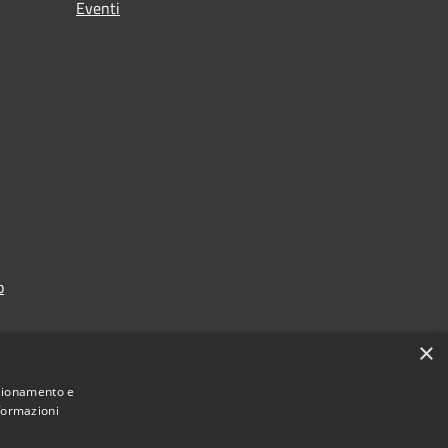
Eventi
p
×
nzionamento e
nformazioni