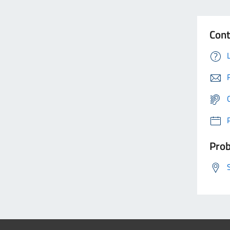
Cont
Prob