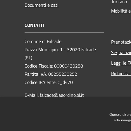
Turismo
Documenti e dati
Mobilità e
CONTATTI
Comune di Falcade
Prenotaz
Piazza Municipio, 1 - 32020 Falcade
Segnalazi
(BL)
Leggi le 
Codice Fiscale: 80000430258
Richiesta
Partita IVA: 00255230252
Codice IPA ente: c_d470
E-Mail: falcade@agordino.bl.it
PEC:
protocollo.comune.falcade.bl@pecveneto.it
Questo sito 
Centralino Unico: 0437 599735
alla navig