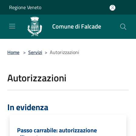
Salta al contenuto principale
Regione Veneto
Comune di Falcade
Home
>
Servizi
>
Autorizzazioni
Autorizzazioni
In evidenza
Passo carrabile: autorizzazione