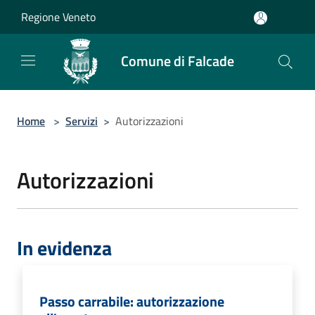
Salta al contenuto principale
Regione Veneto
Comune di Falcade
Home
>
Servizi
>
Autorizzazioni
Autorizzazioni
In evidenza
Passo carrabile: autorizzazione