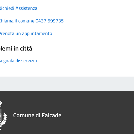
Richiedi Assistenza
Chiama il comune 0437 599735
Prenota un appuntamento
lemi in città
Segnala disservizio
Comune di Falcade