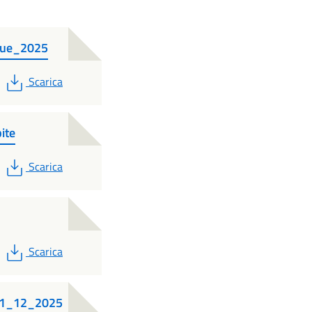
ngue_2025
PDF
Scarica
ite
PDF
Scarica
PDF
Scarica
-01_12_2025