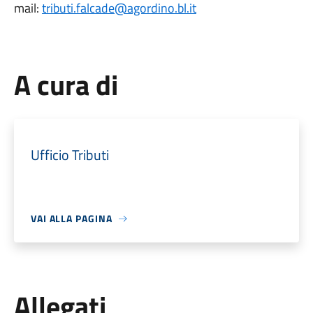
mail:
tributi.falcade@agordino.bl.it
A cura di
Ufficio Tributi
VAI ALLA PAGINA
Allegati