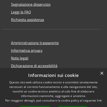
Segnalazione disservizio
Leggi le FAQ
Richiesta assistenza
Amministrazione trasparente
Informativa privacy
Note legali
Dichiarazione di accessibilità
×
Dichiarazione di accessibilità App Municipium
Informazioni sui cookie
Questo sito web utilizza cookie tecnici e assimilati strettamente
necessari al corretto funzionamento e alla navigazione del sito,
nonché un cookie tecnico analitico al solo fine di elaborare
informazioni statistiche, aggregate e anonime.
RSS
Copyright © 2026 • Comune di
Per maggiori dettagli, può consultare la cookie policy al seguente
link
Accessibilità
Falcade • Powered by