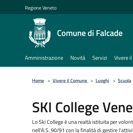
Salta al contenuto principale
Regione Veneto
Comune di Falcade
Amministrazione
Novità
Servizi
Vivere 
Home
>
Vivere il Comune
>
Luoghi
>
Scuola
SKI College Vene
Lo Ski College è una realtà istituita per volo
nell’A.S. 90/91 con la finalità di gestire l’atti