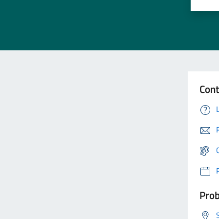
Cont
Prob