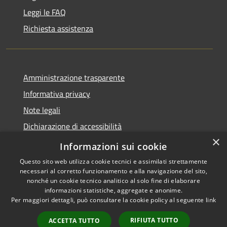
Leggi le FAQ
Richiesta assistenza
Amministrazione trasparente
Informativa privacy
Note legali
Dichiarazione di accessibilità
×
Dichiarazione di accessibilità App Municipium
Informazioni sui cookie
Questo sito web utilizza cookie tecnici e assimilati strettamente
necessari al corretto funzionamento e alla navigazione del sito,
nonché un cookie tecnico analitico al solo fine di elaborare
informazioni statistiche, aggregate e anonime.
RSS
Copyright © 2026 • Comune di
Per maggiori dettagli, può consultare la cookie policy al seguente
link
Accessibilità
Falcade • Powered by
Privacy
Municipium
Accesso
•
RIFIUTA TUTTO
ACCETTA TUTTO