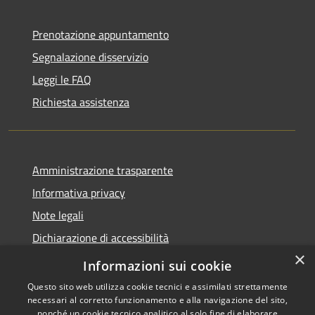
Prenotazione appuntamento
Segnalazione disservizio
Leggi le FAQ
Richiesta assistenza
Amministrazione trasparente
Informativa privacy
Note legali
Dichiarazione di accessibilità
×
Dichiarazione di accessibilità App Municipium
Informazioni sui cookie
Questo sito web utilizza cookie tecnici e assimilati strettamente
necessari al corretto funzionamento e alla navigazione del sito,
nonché un cookie tecnico analitico al solo fine di elaborare