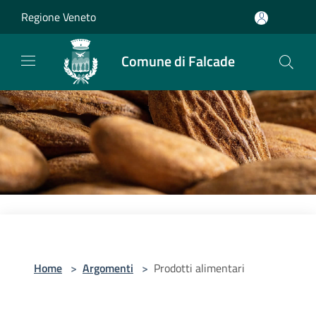
Salta al contenuto principale
Regione Veneto
Comune di Falcade
Home
>
Argomenti
>
Prodotti alimentari