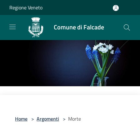
Salta al contenuto principale
Regione Veneto
Comune di Falcade
Home
>
Argomenti
>
Morte