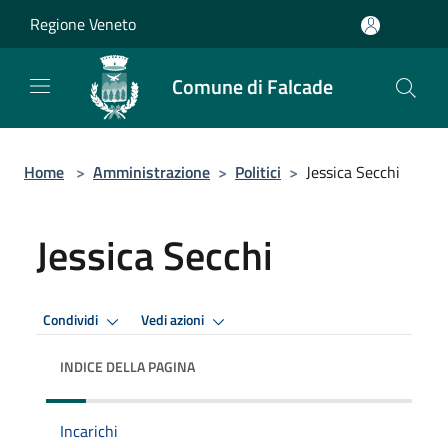
Salta al contenuto principale
Regione Veneto
Comune di Falcade
Home
>
Amministrazione
>
Politici
>
Jessica Secchi
Jessica Secchi
Condividi
Vedi azioni
INDICE DELLA PAGINA
Incarichi