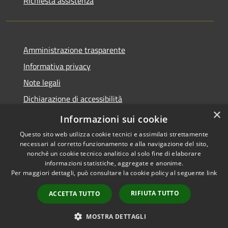
Richiesta assistenza
Amministrazione trasparente
Informativa privacy
Note legali
Dichiarazione di accessibilità
×
Dichiarazione di accessibilità App Municipium
Informazioni sui cookie
Questo sito web utilizza cookie tecnici e assimilati strettamente
necessari al corretto funzionamento e alla navigazione del sito,
nonché un cookie tecnico analitico al solo fine di elaborare
informazioni statistiche, aggregate e anonime.
RSS
Copyright © 2026 • Comune di
Per maggiori dettagli, può consultare la cookie policy al seguente
link
Accessibilità
Falcade • Powered by
Privacy
Municipium
Accesso
•
RIFIUTA TUTTO
ACCETTA TUTTO
Cookie
redazione
Mappa del sito
MOSTRA DETTAGLI