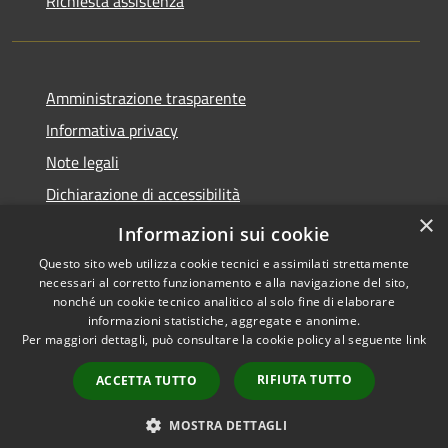
Richiesta assistenza
Amministrazione trasparente
Informativa privacy
Note legali
Dichiarazione di accessibilità
×
Dichiarazione di accessibilità App Municipium
Informazioni sui cookie
Questo sito web utilizza cookie tecnici e assimilati strettamente
necessari al corretto funzionamento e alla navigazione del sito,
nonché un cookie tecnico analitico al solo fine di elaborare
informazioni statistiche, aggregate e anonime.
RSS
Copyright © 2026 • Comune di
Per maggiori dettagli, può consultare la cookie policy al seguente
link
Accessibilità
Falcade • Powered by
Privacy
Municipium
Accesso
•
RIFIUTA TUTTO
ACCETTA TUTTO
Cookie
redazione
Mappa del sito
MOSTRA DETTAGLI