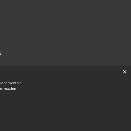
p
×
nzionamento e
nformazioni
Municipium
Accesso redazione
i Falcade • Powered by
•