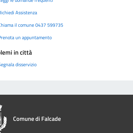
Richiedi Assistenza
Chiama il comune 0437 599735
Prenota un appuntamento
lemi in città
Segnala disservizio
Comune di Falcade