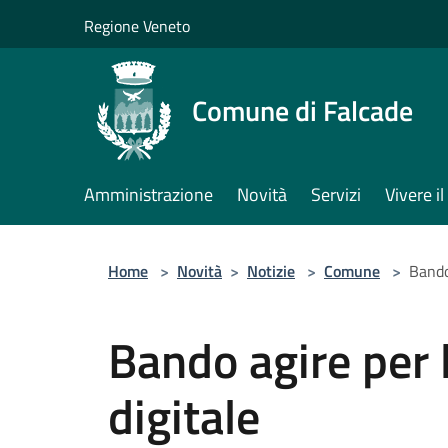
Salta al contenuto principale
Regione Veneto
Comune di Falcade
Amministrazione
Novità
Servizi
Vivere 
Home
>
Novità
>
Notizie
>
Comune
>
Bando
Bando agire per 
digitale