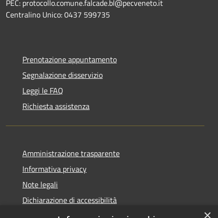
PEC: protocollo.comune.falcade.bl@pecveneto.it
Centralino Unico: 0437 599735
Prenotazione appuntamento
Segnalazione disservizio
Leggi le FAQ
Richiesta assistenza
Amministrazione trasparente
Informativa privacy
Note legali
Dichiarazione di accessibilità
×
Dichiarazione di accessibilità App Municipium